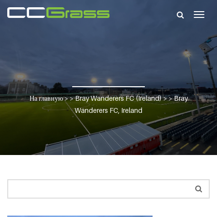
Togg
navig
На главную
> >
Bray Wanderers FC (Ireland)
> >
Bray
Wanderers FC, Ireland