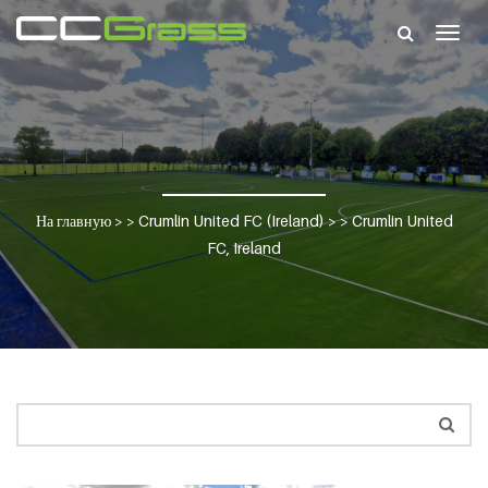
Togg
navig
На главную
> >
Crumlin United FC (Ireland)
> >
Crumlin United
FC, Ireland