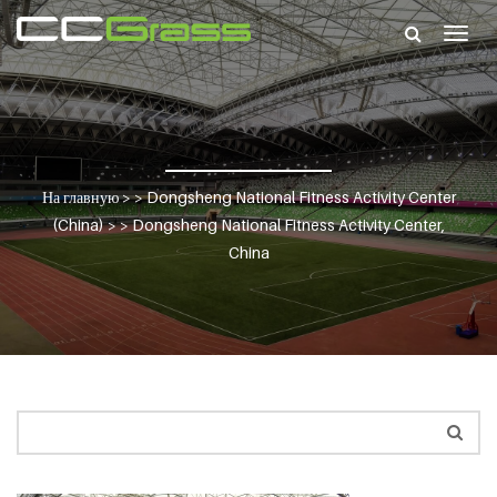
Togg
navig
На главную
> >
Dongsheng National Fitness Activity Center
(China)
> >
Dongsheng National Fitness Activity Center,
China