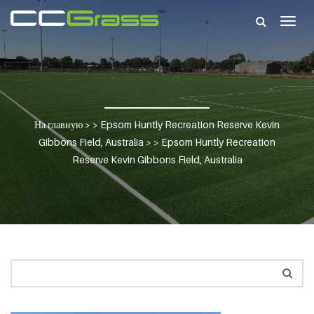
Togg
navig
На главную
> >
Epsom Huntly Recreation Reserve Kevin
Gibbons Field, Australia
> >
Epsom Huntly Recreation
Reserve Kevin Gibbons Field, Australia