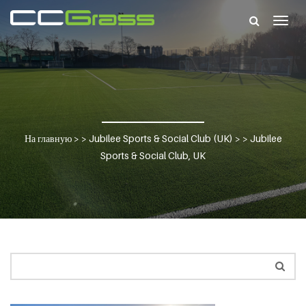
Togg
navig
На главную
> >
Jubilee Sports & Social Club (UK)
> >
Jubilee
Sports & Social Club, UK