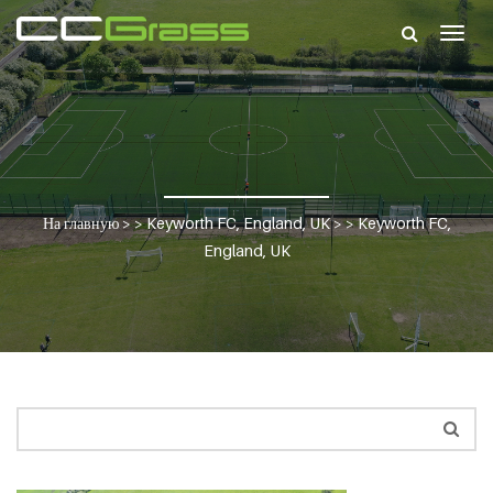
Togg
navig
На главную
> >
Keyworth FC, England, UK
> >
Keyworth FC,
England, UK