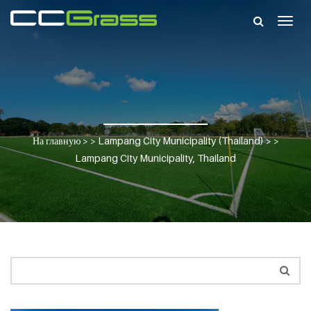
Togg
navig
На главную
> >
Lampang City Municipality (Thailand)
> >
Lampang City Municipality, Thailand