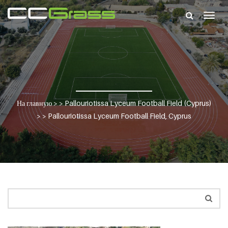
Togg
navig
На главную
> >
Pallouriotissa Lyceum Football Field (Cyprus)
> >
Pallouriotissa Lyceum Football Field, Cyprus