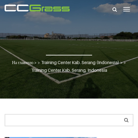
Togg
navig
На главную
> >
Training Center Kab. Serang (Indonesia)
> >
Training Center Kab. Serang, Indonesia