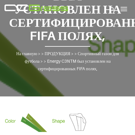
УСТАНОВЛЕН НА
Togg
navig
СЕРТИФИЦИРОВАН
FIFA ПОЛЯХ,
На главную
> >
ПРОДУКЦИЯ
> >
Спортивный газон для
футбола
> >
Energy C3NTM был установлен на
сертифицированных FIFA полях,