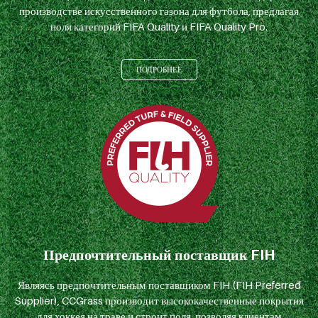
производстве искусственного газона для футбола, предлагая
поля категорий FIFA Quality и FIFA Quality Pro.
ПОДРОБНЕЕ
Предпочтительный поставщик FIH
Являясь предпочтительным поставщиком FIH (FIH Preferred
Supplier), CCGrass производит высококачественные покрытия
для хоккея на траве и строит поля, позволяя клиентам