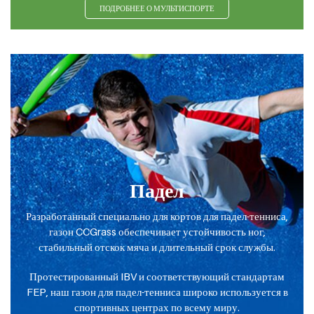
ПОДРОБНЕЕ О МУЛЬТИСПОРТЕ
Падел
Разработанный специально для кортов для падел-тенниса,
газон CCGrass обеспечивает устойчивость ног,
стабильный отскок мяча и длительный срок службы.
Протестированный IBV и соответствующий стандартам
FEP, наш газон для падел-тенниса широко используется в
спортивных центрах по всему миру.