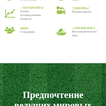
> 150 000 000 м²
1 000 000 м²
Годовая
Площадь заводов
производственная
мощность
> 600 000 000 м²
4000+
Инсталляций по всему
Сотрудников
миру
Предпочтение
ведущих мировых