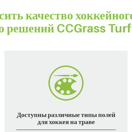
ить качество хоккейног
 решений CCGrass Turf
Доступны различные типы полей
для хоккея на траве