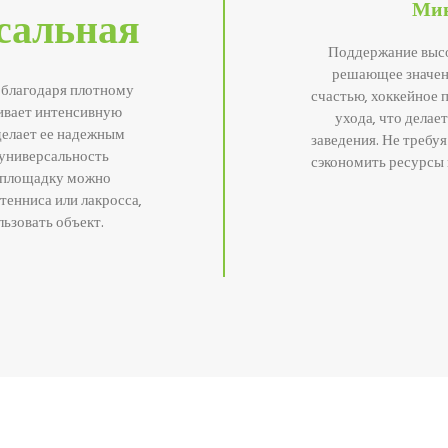
Мин
сальная
Поддержание высок
решающее значени
а благодаря плотному
счастью, хоккейное 
ивает интенсивную
ухода, что делае
делает ее надежным
заведения. Не требу
 универсальность
сэкономить ресурсы 
ю площадку можно
 тенниса или лакросса,
ьзовать объект.