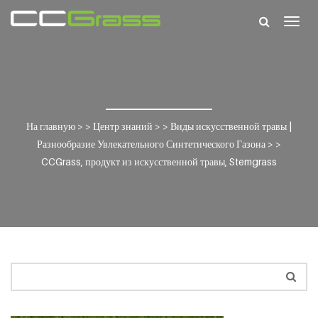
Togg
navig
На главную
> >
Центр знаний
> >
Виды искусственной травы |
Разнообразие Увлекательного Синтетического Газона
> >
CCGrass, продукт из искусственной травы, Stemgrass