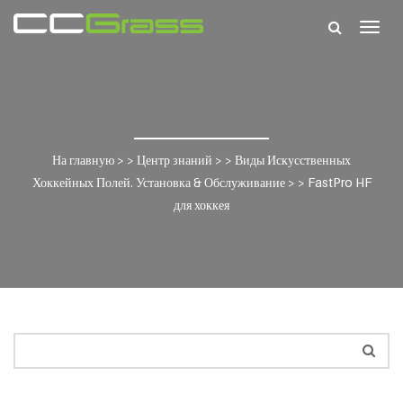
Togg
navig
На главную
> >
Центр знаний
> >
Виды Искусственных
Хоккейных Полей. Установка & Обслуживание
> >
FastPro HF
для хоккея