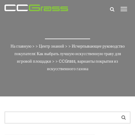
Togg
navig
На главную
> >
Центр знаний
> >
Исчерпывающее руководство
покупателя: Как выбрать лучшую искусственную траву для
игровой площадки
> >
CCGrass, варианты покрытия из
искусственного газона