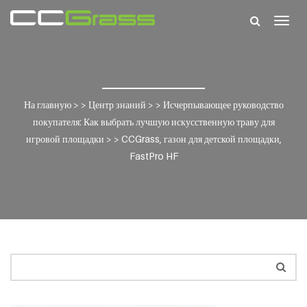
Togg
navig
На главную
> >
Центр знаний
> >
Исчерпывающее руководство
покупателя: Как выбрать лучшую искусственную траву для
игровой площадки
> >
CCGrass, газон для детской площадки,
FastPro HF