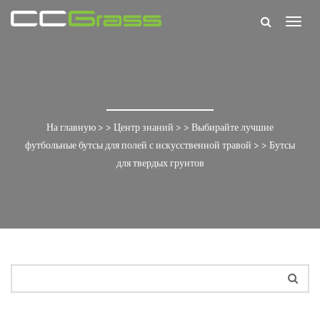
Togg
navig
На главную
> >
Центр знаний
> >
Выбирайте лучшие
футбольные бутсы для полей с искусственной травой
> >
Бутсы
для твердых грунтов