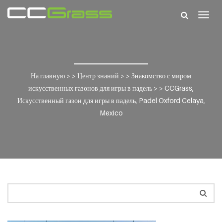
Togg
navig
На главную
> >
Центр знаний
> >
Знакомство с миром
искусственных газонов для игры в падель
> >
CCGrass,
Искусственный газон для игры в падель, Padel Oxford Celaya,
Mexico