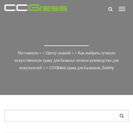
Togg
navig
На главную
> >
Центр знаний
> >
Как выбрать лучшую
искусственную траву для балкона: полное руководство для
покупателей
> >
CCGrass,трава для балконов, Sunny