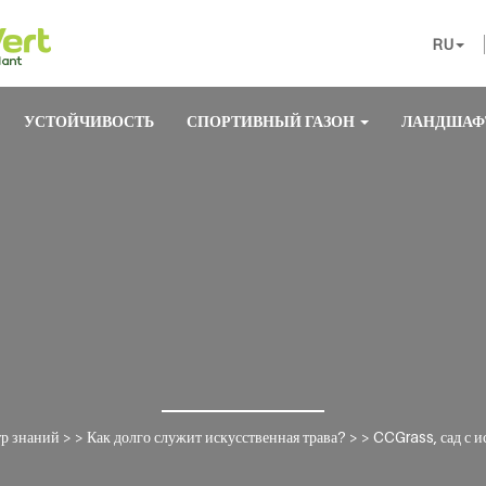
RU
УСТОЙЧИВОСТЬ
СПОРТИВНЫЙ ГАЗОН
ЛАНДШАФ
р знаний
> >
Как долго служит искусственная трава?
> >
CCGrass, сад с и