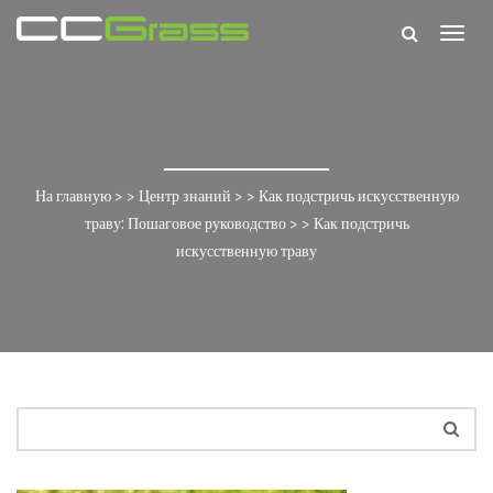
Togg
navig
На главную
> >
Центр знаний
> >
Как подстричь искусственную
траву: Пошаговое руководство
> >
Как подстричь
искусственную траву