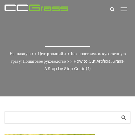
Togg
navig
На главную
> >
Центр знаний
> >
Как подстричь искусственную
траву: Пошаговое руководство
> >
How to Cut Artificial Grass-
A Step-by-Step Guide(1)