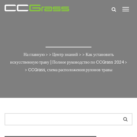
Togg
navig
На главную
> >
Центр знаний
> >
Как установить
искусственную траву | Полное руководство по CCGrass 2024
>
>
CCGrass, схема расположения рулонов травы