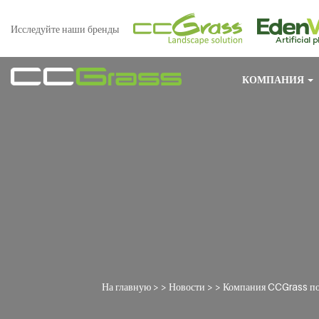
Исследуйте наши бренды
КОМПАНИЯ
На главную
> >
Новости
> >
Компания CCGrass по