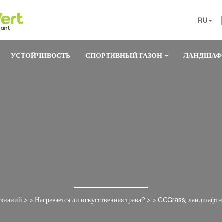
RU
УСТОЙЧИВОСТЬ
СПОРТИВНЫЙ ГАЗОН
ЛАНДШАФ
 знаний
> >
Нагревается ли искусственная трава?
> >
CCGrass, ландшафтная