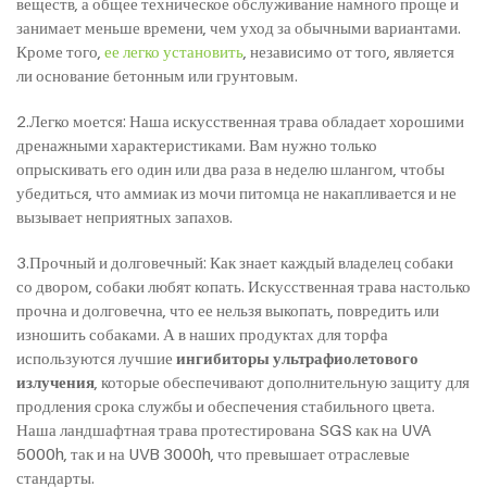
веществ, а общее техническое обслуживание намного проще и
занимает меньше времени, чем уход за обычными вариантами.
Кроме того,
ее легко установить
, независимо от того, является
ли основание бетонным или грунтовым.
2.Легко моется: Наша искусственная трава обладает хорошими
дренажными характеристиками. Вам нужно только
опрыскивать его один или два раза в неделю шлангом, чтобы
убедиться, что аммиак из мочи питомца не накапливается и не
вызывает неприятных запахов.
3.Прочный и долговечный: Как знает каждый владелец собаки
со двором, собаки любят копать. Искусственная трава настолько
прочна и долговечна, что ее нельзя выкопать, повредить или
изношить собаками. А в наших продуктах для торфа
используются лучшие
ингибиторы ультрафиолетового
излучения
, которые обеспечивают дополнительную защиту для
продления срока службы и обеспечения стабильного цвета.
Наша ландшафтная трава протестирована SGS как на UVA
5000h, так и на UVB 3000h, что превышает отраслевые
стандарты.