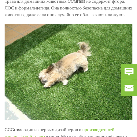
Трава для домашних животных CCGrass не содержит фтора,
ЛОС и формальдегида. Она полностью безопасна для домашних
животных, даже если они случайно ее облизывают или жуют.
CCGrass-один из первых дизайнеров и
производителей
ландшафтной травы
в мире. Мы разработали широкий спектр