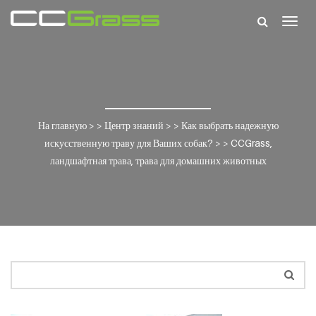
Togg
navig
На главную
> >
Центр знаний
> >
Как выбрать надежную
искусственную траву для Ваших собак?
> >
CCGrass,
ландшафтная трава, трава для домашних животных