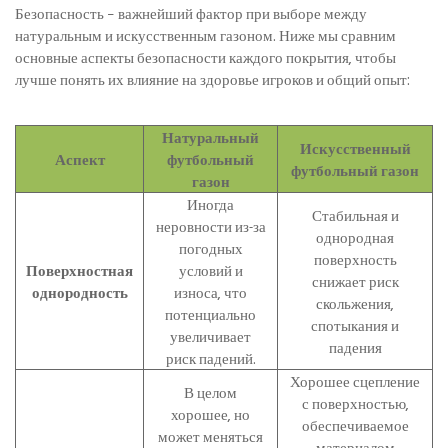
Безопасность – важнейший фактор при выборе между
натуральным и искусственным газоном. Ниже мы сравним
основные аспекты безопасности каждого покрытия, чтобы
лучше понять их влияние на здоровье игроков и общий опыт:
Натуральный
Искусственный
Аспект
футбольный
футбольный газон
газон
Иногда
Стабильная и
неровности из-за
однородная
погодных
поверхность
Поверхностная
условий и
снижает риск
однородность
износа, что
скольжения,
потенциально
спотыкания и
увеличивает
падения
риск падений.
Хорошее сцепление
В целом
с поверхностью,
хорошее, но
обеспечиваемое
может меняться
материалом