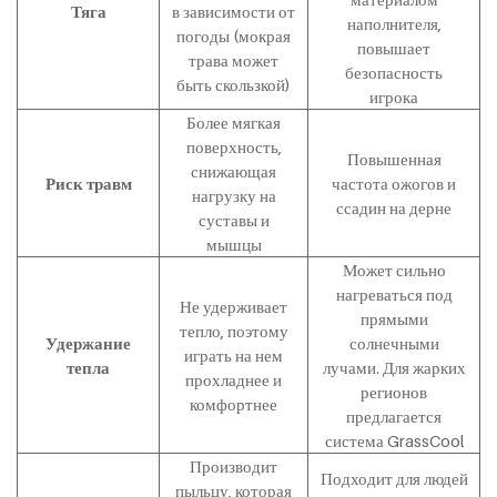
Тяга
в зависимости от
наполнителя,
погоды (мокрая
повышает
трава может
безопасность
быть скользкой)
игрока
Более мягкая
поверхность,
Повышенная
снижающая
Риск травм
частота ожогов и
нагрузку на
ссадин на дерне
суставы и
мышцы
Может сильно
нагреваться под
Не удерживает
прямыми
тепло, поэтому
Удержание
солнечными
играть на нем
тепла
лучами. Для жарких
прохладнее и
регионов
комфортнее
предлагается
система GrassCool
Производит
Подходит для людей
пыльцу, которая