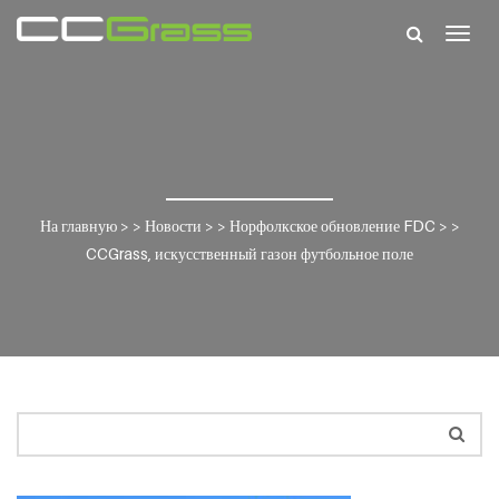
Togg
navig
На главную
> >
Новости
> >
Норфолкское обновление FDC
> >
CCGrass, искусственный газон футбольное поле