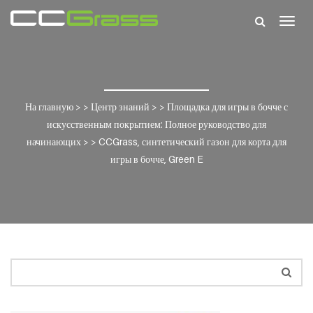
Togg
navig
На главную
> >
Центр знаний
> >
Площадка для игры в бочче с
искусственным покрытием: Полное руководство для
начинающих
> >
CCGrass, синтетический газон для корта для
игры в бочче, Green E