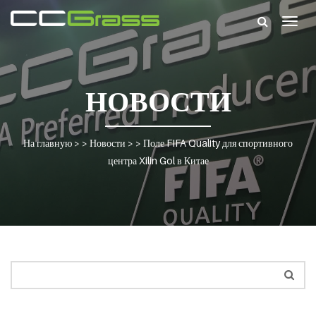
Togg
navig
НОВОСТИ
На главную
> >
Новости
> >
Поле FIFA Quality для спортивного
центра Xilin Gol в Китае