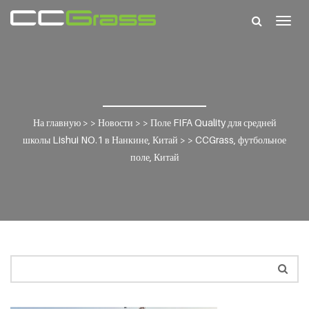
Togg
navig
На главную
> >
Новости
> >
Поле FIFA Quality для средней
школы Lishui NO.1 в Нанкине, Китай
> >
CCGrass, футбольное
поле, Китай