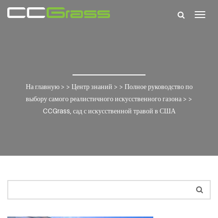
Togg
navig
На главную
> >
Центр знаний
> >
Полное руководство по
выбору самого реалистичного искусственного газона
> >
CCGrass, сад с искусственной травой в США