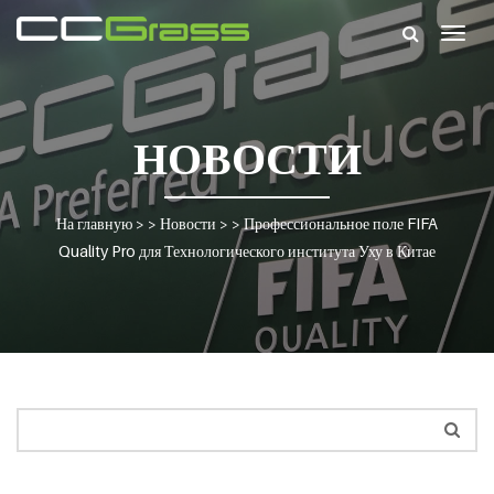
Togg
navig
НОВОСТИ
На главную
> >
Новости
> >
Профессиональное поле FIFA
Quality Pro для Технологического института Уху в Китае