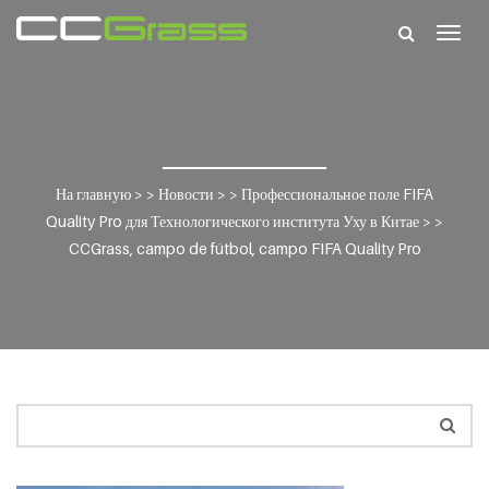
Togg
navig
На главную
> >
Новости
> >
Профессиональное поле FIFA
Quality Pro для Технологического института Уху в Китае
> >
CCGrass, campo de fútbol, campo FIFA Quality Pro