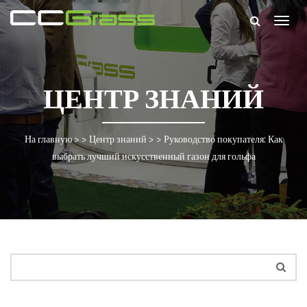
Togg
navig
ЦЕНТР ЗНАНИЙ
На главную
> >
Центр знаний
> >
Руководство покупателя: Как
выбрать лучший искусственный газон для гольфа