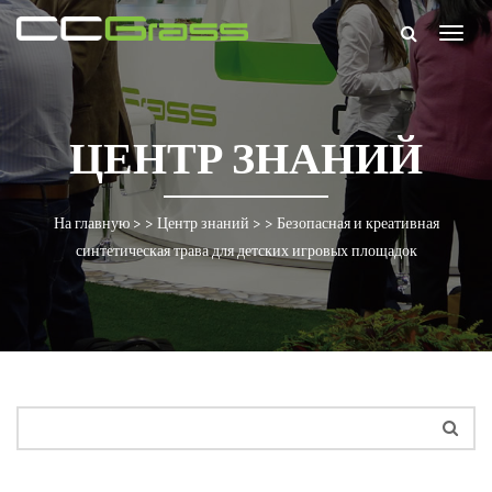
Togg
navig
ЦЕНТР ЗНАНИЙ
На главную
> >
Центр знаний
> >
Безопасная и креативная
синтетическая трава для детских игровых площадок