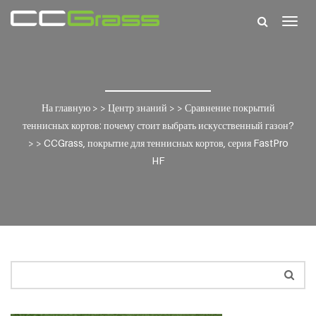
Togg
navig
На главную
> >
Центр знаний
> >
Сравнение покрытий
теннисных кортов: почему стоит выбрать искусственный газон?
> >
CCGrass, покрытие для теннисных кортов, серия FastPro
HF