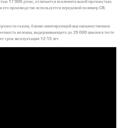
тью 17 000 дтекс, отличается исключительной прочностью.
ри его производстве используется передовой полимер C8,
верхности газона, близко имитирующей высококачественное
прочность волокна, выдерживающего до 25 000 циклов в тесте
ет срок эксплуатации 12-15 лет.