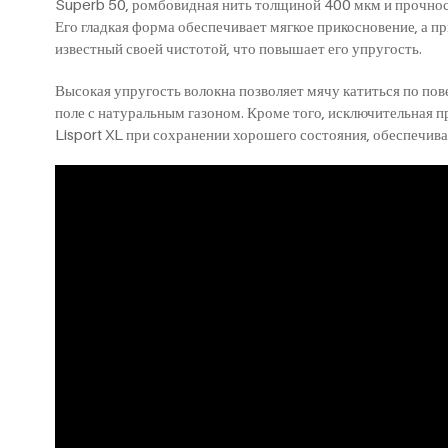
Superb 50, ромбовидная нить толщиной 400 мкм и прочнос
Его гладкая форма обеспечивает мягкое прикосновение, а п
известный своей чистотой, что повышает его упругость.
Высокая упругость волокна позволяет мячу катиться по по
поле с натуральным газоном. Кроме того, исключительная 
Lisport XL при сохранении хорошего состояния, обеспечива