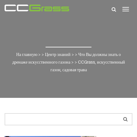
Togg
navig
На главную
> >
Центр знаний
> >
Что Вы должны знать о
дренаже искусственного газона
> >
CCGrass, искусственный
газон, садовая трава