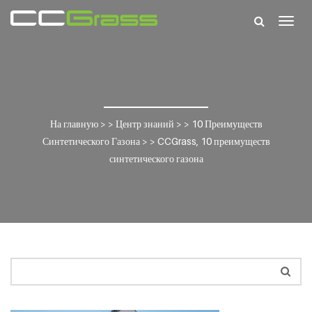
Togg
navig
На главную
> >
Центр знаний
> >
10 Преимуществ
Синтетического Газона
> >
CCGrass, 10 преимуществ
синтетического газона