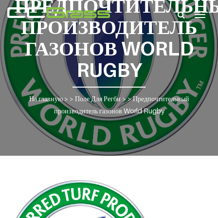
ПРЕДПОЧТИТЕЛЬН
Togg
ПРОИЗВОДИТЕЛЬ
navig
ГАЗОНОВ WORLD
RUGBY
На главную
> >
Поле Для Регби
> >
Предпочтительный
производитель газонов World Rugby