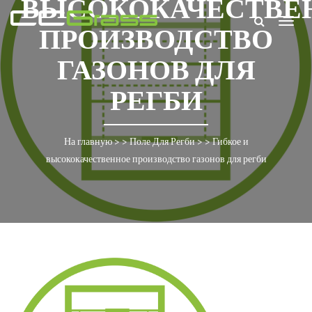
ВЫСОКОКАЧЕСТВЕ
Togg
ПРОИЗВОДСТВО
navig
ГАЗОНОВ ДЛЯ
РЕГБИ
На главную
> >
Поле Для Регби
> >
Гибкое и
высококачественное производство газонов для регби