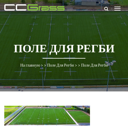
Togg
navig
ПОЛЕ ДЛЯ РЕГБИ
На главную
> >
Поле Для Регби
> >
Поле Для Регби