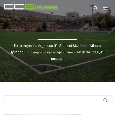
Togg
navig
На главную
> >
Argiroupoli’s Second Stadium – Athens
(greece)
> >
Второй стадион Аргируполи АФИНЫ ГРЕЦИЯ
новинка