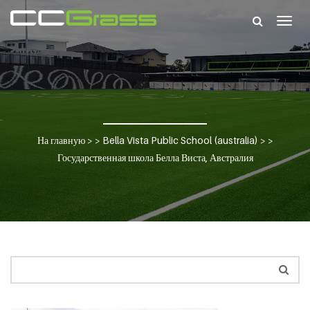
Togg
navig
На главную
> >
Bella Vista Public School (australia)
> >
Государственная школа Белла Виста, Австралия