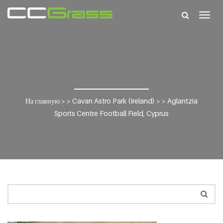
Togg
navig
На главную
> >
Cavan Astro Park (Ireland)
> >
Aglantzia
Sports Centre Football Field, Cyprus