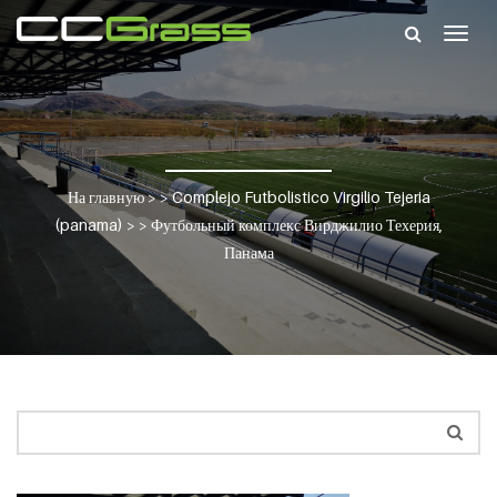
Togg
navig
На главную
> >
Complejo Futbolistico Virgilio Tejeria
(panama)
> >
Футбольный комплекс Вирджилио Техерия,
Панама