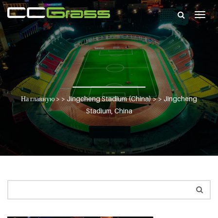
Togg
navig
На главную
> >
Jingcheng Stadium (China)
> >
Jingcheng
Stadium, China