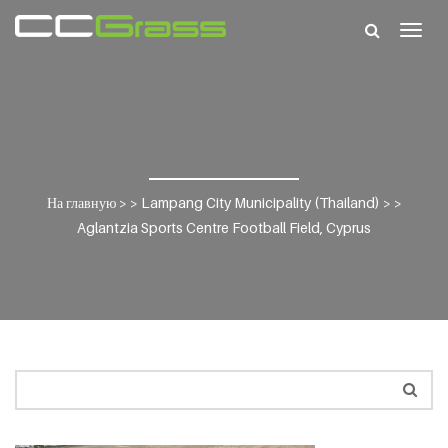
Togg
navig
На главную
> >
Lampang City Municipality (Thailand)
> >
Aglantzia Sports Centre Football Field, Cyprus